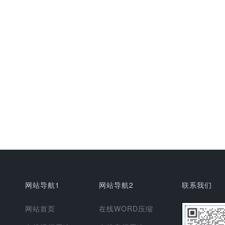
网站导航1
网站导航2
联系我们
网站首页
在线WORD压缩